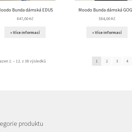
oodo Bunda dámská EDUS
Moodo Bunda dámská GO
847,00
Kč
584,00
Kč
» Více informací
» Více informací
azen 1. – 12. z 38 výsledků
1
2
3
4
egorie produktu