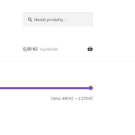
Hledat:
Hledat
0,00
Kč
0 položek
Minimální
Maximální
Cena:
440 Kč
—
2 270 Kč
cena
cena