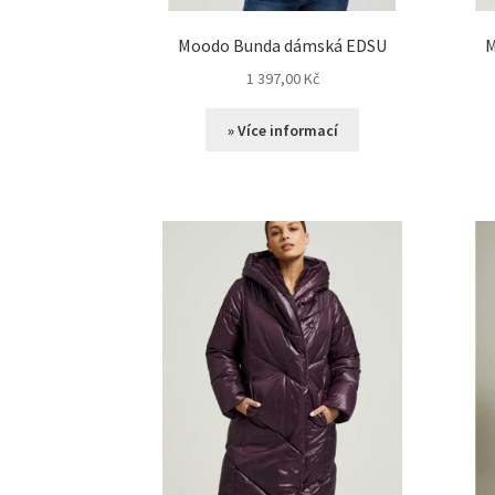
Moodo Bunda dámská EDSU
M
1 397,00
Kč
» Více informací