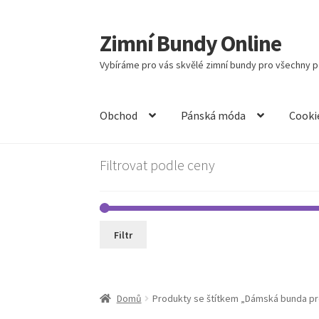
Zimní Bundy Online
Přeskočit
Přejít
na
k
Vybíráme pro vás skvělé zimní bundy pro všechny př
navigaci
obsahu
webu
Obchod
Pánská móda
Cooki
Filtrovat podle ceny
Filtr
Domů
Produkty se štítkem „Dámská bunda p