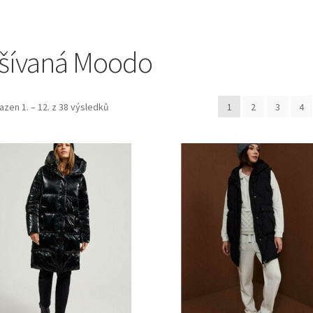
šívaná Moodo
azen 1. – 12. z 38 výsledků
1
2
3
4