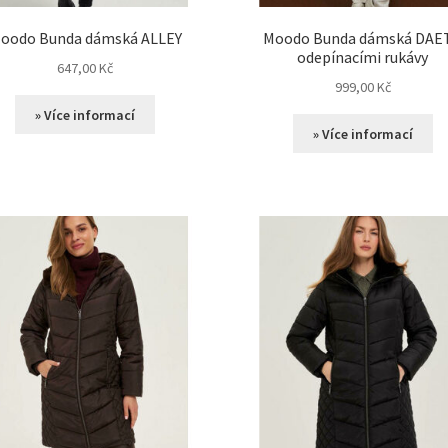
oodo Bunda dámská ALLEY
Moodo Bunda dámská DAET
odepínacími rukávy
647,00
Kč
999,00
Kč
» Více informací
» Více informací