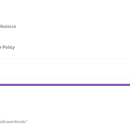
íležitosti
e Policy
rošívaná Moodo“