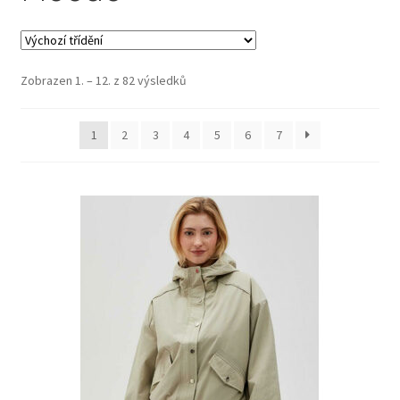
Zobrazen 1. – 12. z 82 výsledků
1
2
3
4
5
6
7