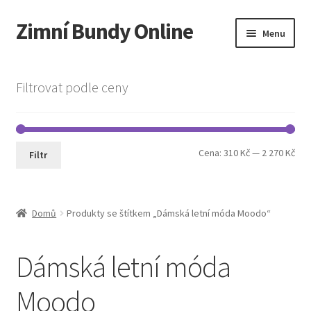
Zimní Bundy Online
Přeskočit
Přejít
Menu
na
k
navigaci
obsahu
Expand
Obchod
webu
child
Filtrovat podle ceny
menu
Expand
Pánská móda
child
menu
Cookie Policy
Min
Max
Cena:
310 Kč
—
2 270 Kč
Filtr
cen
cen
Domů
Produkty se štítkem „Dámská letní móda Moodo“
Dámská letní móda
Moodo