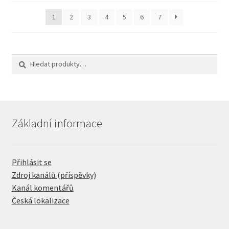
1
2
3
4
5
6
7
Hledat:
Hledat
Základní informace
Přihlásit se
Zdroj kanálů (příspěvky)
Kanál komentářů
Česká lokalizace