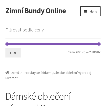
Zimní Bundy Online
Přeskočit
Přejít
Menu
na
k
navigaci
obsahu
Expand
Obchod
webu
child
Filtrovat podle ceny
menu
Expand
Pánská móda
child
menu
Cookie Policy
Min
Max
Cena:
600 Kč
—
2 880 Kč
Filtr
cen
cen
Domů
Produkty se štítkem „Dámské oblečení výprodej
Diverse“
Dámské oblečení