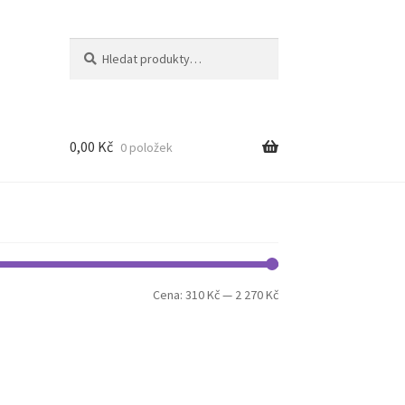
Hledat:
Hledat
0,00
Kč
0 položek
Minimální
Maximální
Cena:
310 Kč
—
2 270 Kč
cena
cena