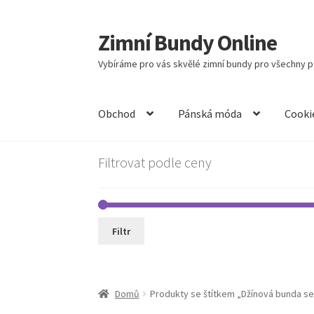
Zimní Bundy Online
Přeskočit
Přejít
na
k
Vybíráme pro vás skvělé zimní bundy pro všechny př
navigaci
obsahu
webu
Obchod
Pánská móda
Cooki
Filtrovat podle ceny
Filtr
Domů
Produkty se štítkem „Džínová bunda s