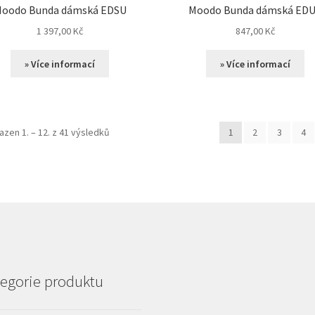
oodo Bunda dámská EDSU
Moodo Bunda dámská ED
1 397,00
Kč
847,00
Kč
» Více informací
» Více informací
azen 1. – 12. z 41 výsledků
1
2
3
4
egorie produktu