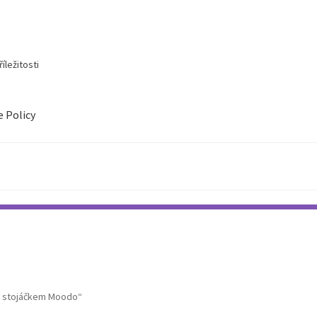
íležitosti
e Policy
e stojáčkem Moodo“