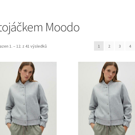
stojáčkem Moodo
azen 1. – 12. z 41 výsledků
1
2
3
4