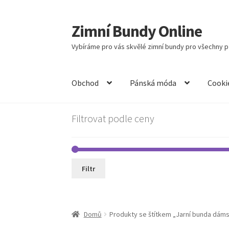
Zimní Bundy Online
Přeskočit
Přejít
na
k
Vybíráme pro vás skvělé zimní bundy pro všechny př
navigaci
obsahu
webu
Obchod
Pánská móda
Cooki
Filtrovat podle ceny
Filtr
Domů
Produkty se štítkem „Jarní bunda dá