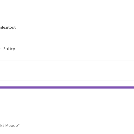
íležitosti
e Policy
mská Moodo“