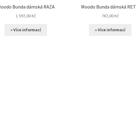
oodo Bunda dámská RAZA
Moodo Bunda dámská RE
1 597,00
Kč
767,00
Kč
» Více informací
» Více informací