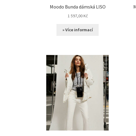
Moodo Bunda dámská LISO
M
1 597,00
Kč
» Více informací