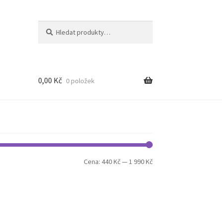
Hledat:
Hledat
0,00
Kč
0 položek
Minimální
Maximální
Cena:
440 Kč
—
1 990 Kč
cena
cena