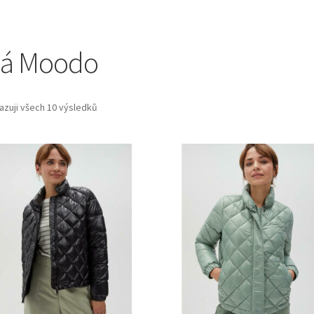
ká Moodo
azuji všech 10 výsledků