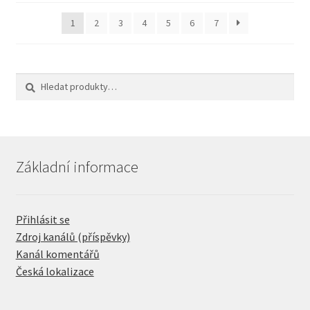
1
2
3
4
5
6
7
Hledat:
Hledat
Základní informace
Přihlásit se
Zdroj kanálů (příspěvky)
Kanál komentářů
Česká lokalizace