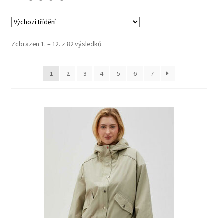
Zobrazen 1. – 12. z 82 výsledků
1
2
3
4
5
6
7