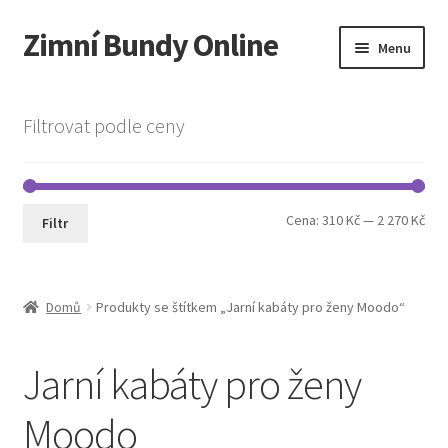
Zimní Bundy Online
Přeskočit
Přejít
Menu
na
k
navigaci
obsahu
Expand
Obchod
webu
child
Filtrovat podle ceny
menu
Expand
Pánská móda
child
menu
Cookie Policy
Min
Max
Cena:
310 Kč
—
2 270 Kč
Filtr
cen
cen
Domů
Produkty se štítkem „Jarní kabáty pro ženy Moodo“
Jarní kabáty pro ženy
Moodo