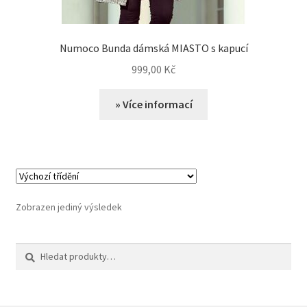
Numoco Bunda dámská MIASTO s kapucí
999,00
Kč
» Více informací
Zobrazen jediný výsledek
Hledat:
Hledat