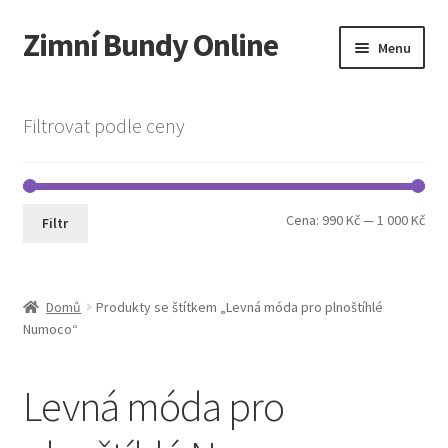
Zimní Bundy Online
Přeskočit
Přejít
Menu
na
k
navigaci
obsahu
Expand
Obchod
webu
child
Filtrovat podle ceny
menu
Expand
Pánská móda
child
menu
Cookie Policy
Min
Max
Cena:
990 Kč
—
1 000 Kč
Filtr
cen
cen
Domů
Produkty se štítkem „Levná móda pro plnoštíhlé
Numoco“
Levná móda pro