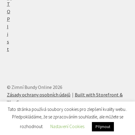
© Zimní Bundy Online 2026
Zásady ochrany osobních údajů
Built with Storefront &
WooCommerce
.
Tato stránka používá soubory cookies pro zlepšení kvality webu..
Předpokládáme, že se zpracováním souhlastíe, ale můžete se
rozhodnout.
Nastavení Cookies
Přijmout
Hledat:
Hledat