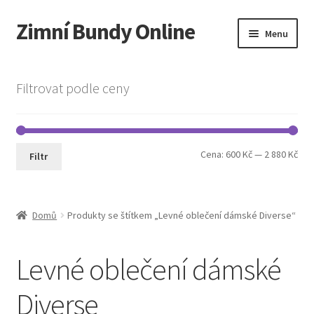
Zimní Bundy Online
Přeskočit
Přejít
Menu
na
k
navigaci
obsahu
Expand
Obchod
webu
child
Filtrovat podle ceny
menu
Expand
Pánská móda
child
menu
Cookie Policy
Min
Max
Cena:
600 Kč
—
2 880 Kč
Filtr
cen
cen
Domů
Produkty se štítkem „Levné oblečení dámské Diverse“
Levné oblečení dámské
Diverse