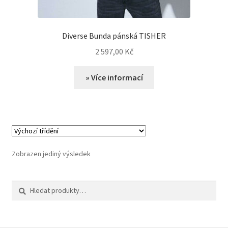
Diverse Bunda pánská TISHER
2 597,00
Kč
» Více informací
Zobrazen jediný výsledek
Hledat:
Hledat