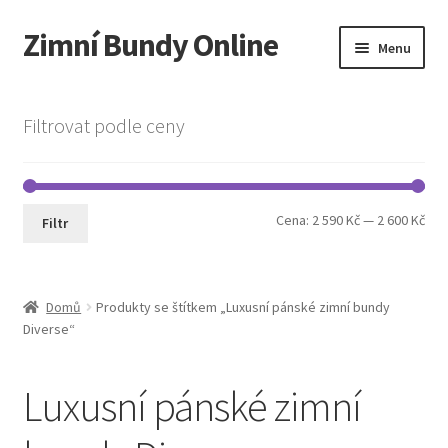
Zimní Bundy Online
Přeskočit
Přejít
Menu
na
k
navigaci
obsahu
Expand
Obchod
webu
child
Filtrovat podle ceny
menu
Expand
Pánská móda
child
menu
Cookie Policy
Min
Max
Cena:
2 590 Kč
—
2 600 Kč
Filtr
cen
cen
Domů
Produkty se štítkem „Luxusní pánské zimní bundy
Diverse“
Luxusní pánské zimní