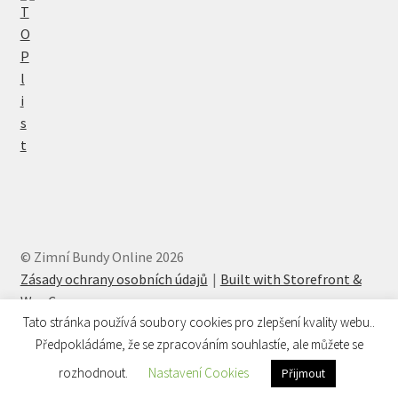
© Zimní Bundy Online 2026
Zásady ochrany osobních údajů
Built with Storefront &
WooCommerce
.
Tato stránka používá soubory cookies pro zlepšení kvality webu..
Předpokládáme, že se zpracováním souhlastíe, ale můžete se
rozhodnout.
Nastavení Cookies
Přijmout
Hledat:
Hledat