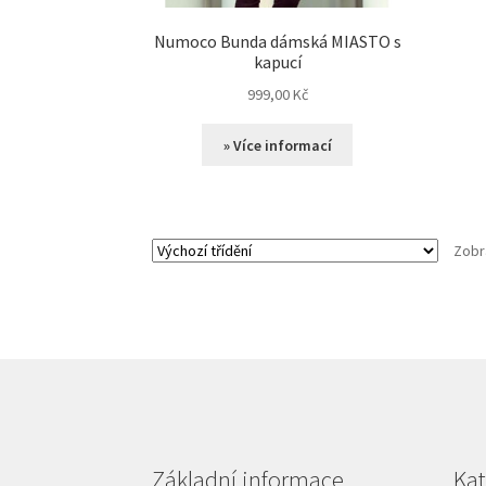
Numoco Bunda dámská MIASTO s
kapucí
999,00
Kč
» Více informací
Zobr
Základní informace
Kat