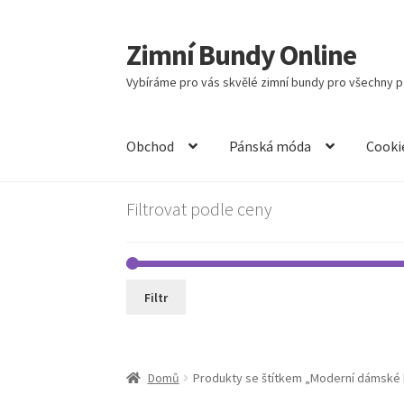
Zimní Bundy Online
Přeskočit
Přejít
na
k
Vybíráme pro vás skvělé zimní bundy pro všechny př
navigaci
obsahu
webu
Obchod
Pánská móda
Cooki
Filtrovat podle ceny
Filtr
Domů
Produkty se štítkem „Moderní dámské