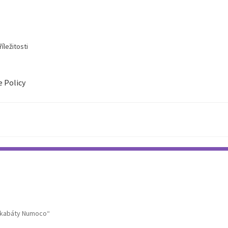
íležitosti
e Policy
 kabáty Numoco“