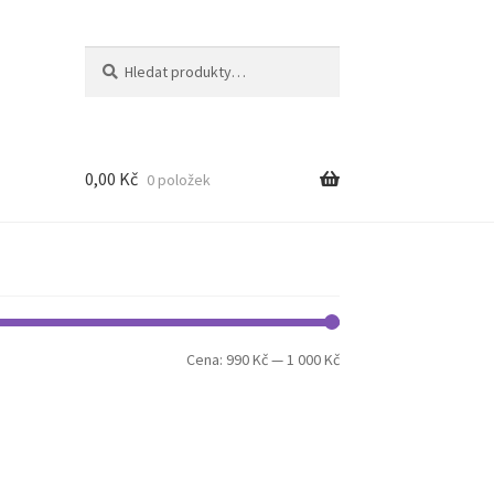
Hledat:
Hledat
0,00
Kč
0 položek
Minimální
Maximální
Cena:
990 Kč
—
1 000 Kč
cena
cena