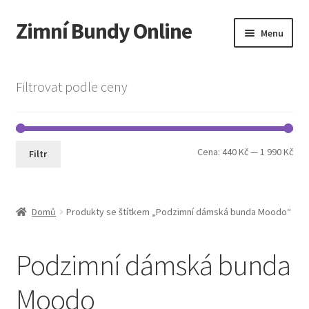
Zimní Bundy Online
Přeskočit
Přejít
Menu
na
k
navigaci
obsahu
Expand
Obchod
webu
child
Filtrovat podle ceny
menu
Expand
Pánská móda
child
menu
Cookie Policy
Min
Max
Cena:
440 Kč
—
1 990 Kč
Filtr
cen
cen
Domů
Produkty se štítkem „Podzimní dámská bunda Moodo“
Podzimní dámská bunda
Moodo