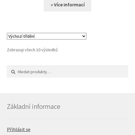
» Více informací
Zobrazuji všech 10 výsledků
Hledat:
Hledat
Základní informace
Přihlásit se