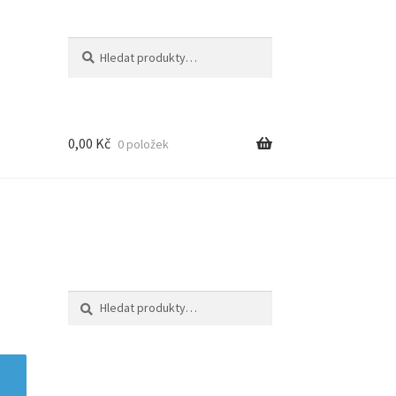
Hledat:
Hledat
0,00
Kč
0 položek
Hledat:
Hledat