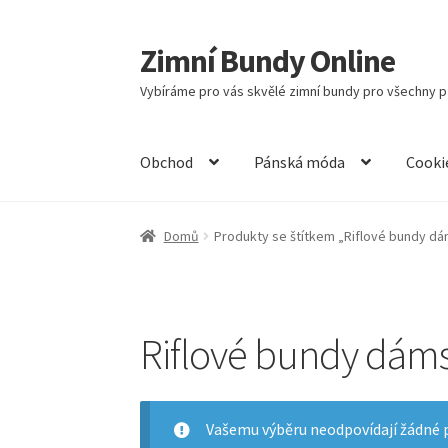
Zimní Bundy Online
Přeskočit
Přejít
na
k
Vybíráme pro vás skvělé zimní bundy pro všechny př
navigaci
obsahu
webu
Obchod
Pánská móda
Cooki
Domů
Produkty se štítkem „Riflové bundy d
Riflové bundy dám
Vašemu výběru neodpovídají žádné 