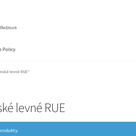
íležitosti
e Policy
ámské levné RUE“
ské levné RUE
produkty.