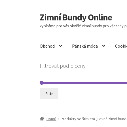
Zimní Bundy Online
Přeskočit
Přejít
na
k
Vybíráme pro vás skvělé zimní bundy pro všechny př
navigaci
obsahu
webu
Obchod
Pánská móda
Cooki
Filtrovat podle ceny
Filtr
Domů
Produkty se štítkem „Levná zimní bun