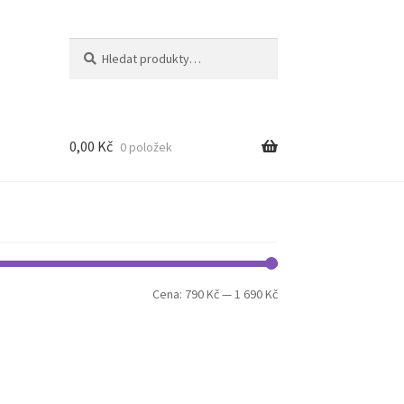
Hledat:
Hledat
0,00
Kč
0 položek
Minimální
Maximální
Cena:
790 Kč
—
1 690 Kč
cena
cena