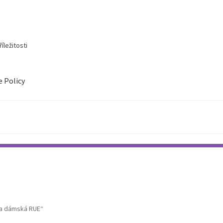
íležitosti
e Policy
da dámská RUE“