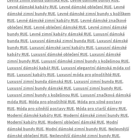
Levná zimní bunda dámská RUE
,
Levné dámské bundy RUE
,
Levné dámské kabáty RUE
,
Levné dámské oblečení RUE
,
Levné
dámské zimní bundy RUE
,
Levné dámské zimní bundy s kožíškem
RUE
,
Levné dámské zimní kabáty RUE
,
Levné dámské značkové
oblečení RUE
,
Levné oblečení dámské RUE
,
Levné zimní dámské
bundy RUE
,
Levné zimní kabáty dámské RUE
,
Luxusní dámská
bunda RUE
,
Luxusní dámská zimní bunda RUE
,
Luxusní dámské
bundy RUE
,
Luxusní dámské jarní kabáty RUE
,
Luxusní dámské
kabáty RUE
,
Luxusní dámské oblečení RUE
,
Luxusní dámské
zimní bundy RUE
,
Luxusní dámské zimní bundy s kožešinou RUE
,
Luxusní dámský kabát RUE
,
Luxusní elegantní dámská móda xxl
RUE
,
Luxusní kabáty RUE
,
Luxusní móda pro plnoštíhlé RUE
,
Luxusní zimní bunda dámská RUE
,
Luxusní zimní bunda RUE
,
Luxusní zimní bundy dámské RUE
,
Luxusní zimní bundy RUE
,
Luxusní zimní bundy s kožešinou RUE
,
Luxusní značková dámská
móda RUE
,
Móda pro plnoštíhlé RUE
,
Móda pro silné postavy
RUE
,
Móda pro silnější postavy RUE
,
Móda pro starší dámy RUE
,
Moderní dámské kabáty RUE
,
Moderní dámské zimní bundy RUE
,
Moderní kabáty RUE
,
Moderní oblečení dámské RUE
,
Modní
dámské bundy RUE
,
Modní dámské zimní bundy RUE
,
Nejlevnější
dámské oblečení RUE
,
Nejlevnější dámské zimní bundy RUE
,