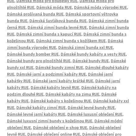
RUE
,
Dámská móda pro boubelky RUE
,
Dámská móda pro
plnoštíhlé RUE
,
Dámská móda RUE
,
Dámská móda výprodej RUE
,
Dámská prošívaná bunda RUE
,
Dámská sportovní větrovka
bunda RUE
,
Dámská šusťáková bunda RUE
,
Dámská zimní bunda
černá RUE
,
Dámská zimní bunda levné RUE
,
Dámská zimní bunda
RUE
,
Dámská zimní bunda s kapucí RUE
,
Dámská zimní bunda s
kožešinou RUE
,
Dámská zimní bunda s kožíškem RUE
,
Dámská
zimní bunda výprodej RUE
,
Dámská zimní bunda xxl RUE
,
Dámské bundy bomber RUE
,
Dámské bundy kabáty a vesty RUE
,
Dámské bundy pro plnoštíhlé RUE
,
Dámské bundy RUE
,
Dámské
bundy xxl RUE
,
Dámské bundy zimní RUE
,
Dámské dlouhé kabáty
RUE
,
Dámské jarní a podzimní kabáty RUE
,
Dámské jarní
kabátky RUE
,
Dámské jarní kabáty krátké RUE
,
Dámské jarní
kabáty RUE
,
Dámské kabáty levně RUE
,
Dámské kabáty na
podzim dlouhé RUE
,
Dámské kabáty na zimu RUE
,
Dámské
kabáty RUE
,
Dámské kabáty s kožešinou RUE
,
Dámské kabáty xxl
RUE
,
Dámské kabáty zimní RUE
,
Dámské levné bundy RUE
,
Dámské levné jarní kabáty RUE
,
Dámské luxusní oblečení RUE
,
Dámské luxusní zimní bundy s kožešinou RUE
,
Dámské módní
oblečení RUE
,
Dámské oblečení e-shop RUE
,
Dámské oblečení
levně RUE
,
Dámské oblečení online RUE
,
Dámské oblečení pro