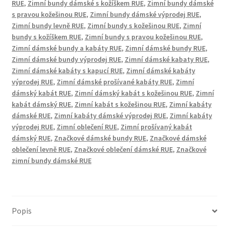
RUE
,
Zimní bundy dámské s kožíškem RUE
,
Zimní bundy dámské
s pravou kožešinou RUE
,
Zimní bundy dámské výprodej RUE
,
Zimní bundy levně RUE
,
Zimní bundy s kožešinou RUE
,
Zimní
bundy s kožíškem RUE
,
Zimní bundy s pravou kožešinou RUE
,
Zimní dámské bundy a kabáty RUE
,
Zimní dámské bundy RUE
,
Zimní dámské bundy výprodej RUE
,
Zimní dámské kabaty RUE
,
Zimní dámské kabáty s kapucí RUE
,
Zimní dámské kabáty
výprodej RUE
,
Zimní dámské prošívané kabáty RUE
,
Zimní
dámský kabát RUE
,
Zimní dámský kabát s kožešinou RUE
,
Zimní
kabát dámský RUE
,
Zimní kabát s kožešinou RUE
,
Zimní kabáty
dámské RUE
,
Zimní kabáty dámské výprodej RUE
,
Zimní kabáty
výprodej RUE
,
Zimní oblečení RUE
,
Zimní prošívaný kabát
dámský RUE
,
Značkové dámské bundy RUE
,
Značkové dámské
oblečení levně RUE
,
Značkové oblečení dámské RUE
,
Značkové
zimní bundy dámské RUE
Popis