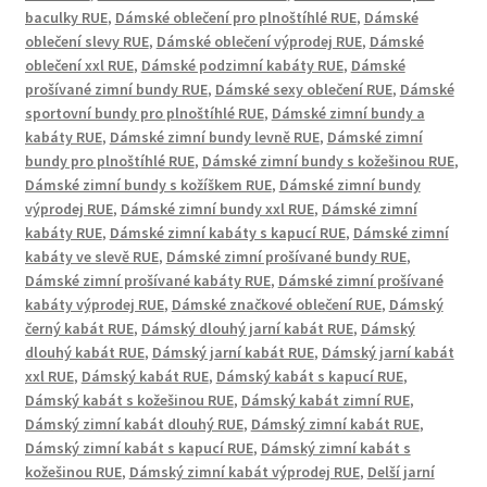
baculky RUE
,
Dámské oblečení pro plnoštíhlé RUE
,
Dámské
oblečení slevy RUE
,
Dámské oblečení výprodej RUE
,
Dámské
oblečení xxl RUE
,
Dámské podzimní kabáty RUE
,
Dámské
prošívané zimní bundy RUE
,
Dámské sexy oblečení RUE
,
Dámské
sportovní bundy pro plnoštíhlé RUE
,
Dámské zimní bundy a
kabáty RUE
,
Dámské zimní bundy levně RUE
,
Dámské zimní
bundy pro plnoštíhlé RUE
,
Dámské zimní bundy s kožešinou RUE
,
Dámské zimní bundy s kožíškem RUE
,
Dámské zimní bundy
výprodej RUE
,
Dámské zimní bundy xxl RUE
,
Dámské zimní
kabáty RUE
,
Dámské zimní kabáty s kapucí RUE
,
Dámské zimní
kabáty ve slevě RUE
,
Dámské zimní prošívané bundy RUE
,
Dámské zimní prošívané kabáty RUE
,
Dámské zimní prošívané
kabáty výprodej RUE
,
Dámské značkové oblečení RUE
,
Dámský
černý kabát RUE
,
Dámský dlouhý jarní kabát RUE
,
Dámský
dlouhý kabát RUE
,
Dámský jarní kabát RUE
,
Dámský jarní kabát
xxl RUE
,
Dámský kabát RUE
,
Dámský kabát s kapucí RUE
,
Dámský kabát s kožešinou RUE
,
Dámský kabát zimní RUE
,
Dámský zimní kabát dlouhý RUE
,
Dámský zimní kabát RUE
,
Dámský zimní kabát s kapucí RUE
,
Dámský zimní kabát s
kožešinou RUE
,
Dámský zimní kabát výprodej RUE
,
Delší jarní