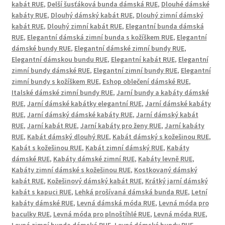
kabát RUE
,
Delší šusťáková bunda dámská RUE
,
Dlouhé dámské
kabáty RUE
,
Dlouhý dámský kabát RUE
,
Dlouhý zimní dámský
kabát RUE
,
Dlouhý zimní kabát RUE
,
Elegantní bunda dámská
RUE
,
Elegantní dámská zimní bunda s kožíškem RUE
,
Elegantní
dámské bundy RUE
,
Elegantní dámské zimní bundy RUE
,
Elegantní dámskou bundu RUE
,
Elegantní kabát RUE
,
Elegantní
zimní bundy dámské RUE
,
Elegantní zimní bundy RUE
,
Elegantní
zimní bundy s kožíškem RUE
,
Eshop oblečení dámské RUE
,
Italské dámské zimní bundy RUE
,
Jarní bundy a kabáty dámské
RUE
,
Jarní dámské kabátky elegantní RUE
,
Jarní dámské kabáty
RUE
,
Jarní dámský dámské kabáty RUE
,
Jarní dámský kabát
RUE
,
Jarní kabát RUE
,
Jarní kabáty pro ženy RUE
,
Jarní kabáty
RUE
,
Kabát dámský dlouhý RUE
,
Kabát dámský s kožešinou RUE
,
Kabát s kožešinou RUE
,
Kabát zimní dámský RUE
,
Kabáty
dámské RUE
,
Kabáty dámské zimní RUE
,
Kabáty levně RUE
,
Kabáty zimní dámské s kožešinou RUE
,
Kostkovaný dámský
kabát RUE
,
Kožešinový dámský kabát RUE
,
Krátký jarní dámský
kabát s kapuci RUE
,
Lehká prošívaná dámská bunda RUE
,
Letní
kabáty dámské RUE
,
Levná dámská móda RUE
,
Levná móda pro
baculky RUE
,
Levná móda pro plnoštíhlé RUE
,
Levná móda RUE
,