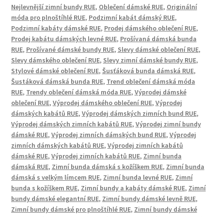
Nejlevnější zimní bundy RUE
,
Oblečení dámské RUE
,
Originální
móda pro plnoštíhlé RUE
,
Podzimní kabát dámský RUE
,
Podzimní kabáty dámské RUE
,
Prodej dámského oblečení RUE
,
Prodej kabátu dámských levné RUE
,
Prošívaná dámská bunda
RUE
,
Prošívané dámské bundy RUE
,
Slevy dámské oblečení RUE
,
Slevy dámského oblečení RUE
,
Slevy zimní dámské bundy RUE
,
Stylové dámské oblečení RUE
,
Šusťáková bunda dámská RUE
,
Šustáková dámská bunda RUE
,
Trend oblečení dámská móda
RUE
,
Trendy oblečení dámská móda RUE
,
Výprodej dámské
oblečení RUE
,
Výprodej dámského oblečení RUE
,
Výprodej
dámských kabátů RUE
,
Výprodej dámských zimních bund RUE
,
Výprodej dámských zimních kabátů RUE
,
Výprodej zimní bundy
dámské RUE
,
Výprodej zimních dámských bund RUE
,
Výprodej
zimních dámských kabátů RUE
,
Výprodej zimních kabátů
dámské RUE
,
Výprodej zimních kabátů RUE
,
Zimní bunda
dámská RUE
,
Zimní bunda dámská s kožíškem RUE
,
Zimní bunda
dámská s velkým límcem RUE
,
Zimní bunda levné RUE
,
Zimní
bunda s kožíškem RUE
,
Zimní bundy a kabáty dámské RUE
,
Zimní
bundy dámské elegantní RUE
,
Zimní bundy dámské levně RUE
,
Zimní bundy dámské pro plnoštíhlé RUE
,
Zimní bundy dámské