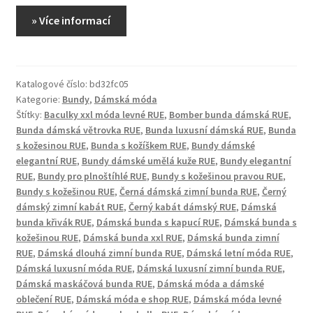
» Více informací
Katalogové číslo:
bd32fc05
Kategorie:
Bundy
,
Dámská móda
Štítky:
Baculky xxl móda levné RUE
,
Bomber bunda dámská RUE
,
Bunda dámská větrovka RUE
,
Bunda luxusní dámská RUE
,
Bunda
s kožesinou RUE
,
Bunda s kožíškem RUE
,
Bundy dámské
elegantní RUE
,
Bundy dámské umělá kuže RUE
,
Bundy elegantní
RUE
,
Bundy pro plnoštíhlé RUE
,
Bundy s kožešinou pravou RUE
,
Bundy s kožešinou RUE
,
Černá dámská zimní bunda RUE
,
Černý
dámský zimní kabát RUE
,
Černý kabát dámský RUE
,
Dámská
bunda křivák RUE
,
Dámská bunda s kapucí RUE
,
Dámská bunda s
kožešinou RUE
,
Dámská bunda xxl RUE
,
Dámská bunda zimní
RUE
,
Dámská dlouhá zimní bunda RUE
,
Dámská letní móda RUE
,
Dámská luxusní móda RUE
,
Dámská luxusní zimní bunda RUE
,
Dámská maskáčová bunda RUE
,
Dámská móda a dámské
oblečení RUE
,
Dámská móda e shop RUE
,
Dámská móda levné