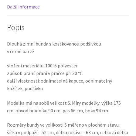
Další informace
Popis
Dlouhá zimní bunda s kostkovanou podšívkou
v černé barvě
složení materiálu: 100% polyester
způsob praní: praní v pračce při 30 °C
další vlastnosti: odnímatelná kapuce, odnímatelný
kožíšek, podšívka
Modelka má na sobě velikost S. Míry modelky: výška 175
cm, obvod hrudníku 90 cm, pas 66 cm, boky 94 cm.
Rozměry bundy ve velikosti S měřeno v plochém stavu:
šířka v podpaží – 52 cm, délka rukávu – 63 cm, celková délka