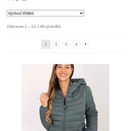
Zobrazen 1. – 12. z 40 výsledků
1
2
3
4