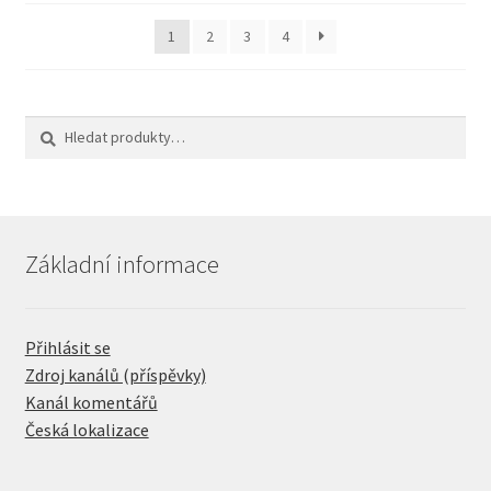
1
2
3
4
Hledat:
Hledat
Základní informace
Přihlásit se
Zdroj kanálů (příspěvky)
Kanál komentářů
Česká lokalizace