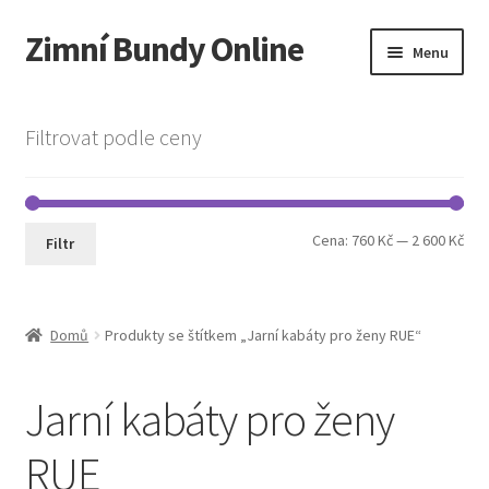
Zimní Bundy Online
Přeskočit
Přejít
Menu
na
k
navigaci
obsahu
Expand
Obchod
webu
child
Filtrovat podle ceny
menu
Expand
Pánská móda
child
menu
Cookie Policy
Min
Max
Cena:
760 Kč
—
2 600 Kč
Filtr
cen
cen
Domů
Produkty se štítkem „Jarní kabáty pro ženy RUE“
Jarní kabáty pro ženy
RUE