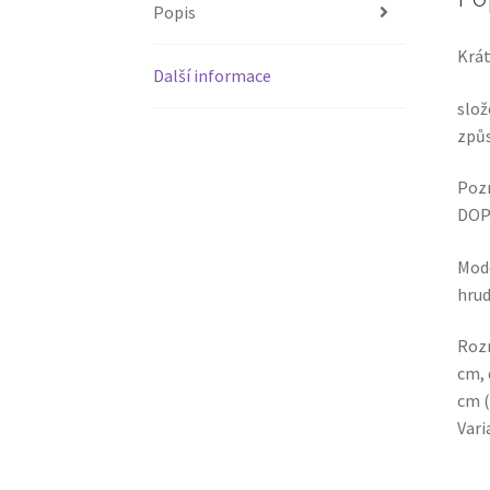
Popis
Krát
Další informace
slož
způs
Pozn
DOP
Mode
hrud
Rozm
cm, 
cm (
Vari