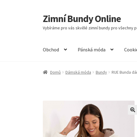
Zimní Bundy Online
Přeskočit
Přejít
na
k
Vybíráme pro vás skvělé zimní bundy pro všechny př
navigaci
obsahu
webu
Obchod
Pánská móda
Cooki
Domů
Dámská móda
Bundy
RUE Bunda dá