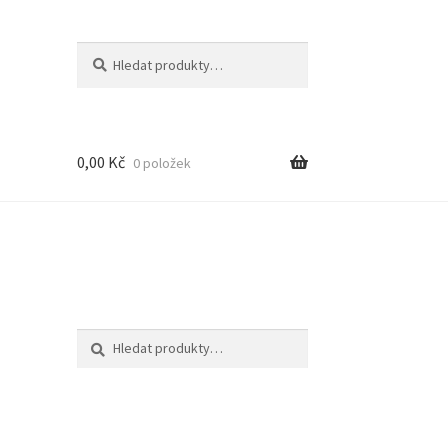
Hledat:
Hledat
0,00
Kč
0 položek
Hledat:
Hledat