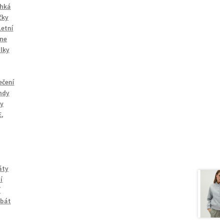
hká
čky
Letní
ane
lky
ečení
ndy
ty
E
,
,
áty
í
í
abát