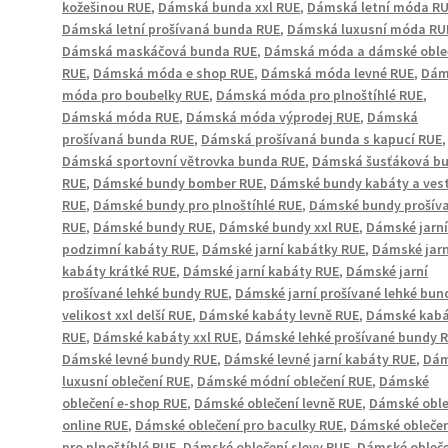
kožešinou RUE
,
Dámská bunda xxl RUE
,
Dámská letní móda R
Dámská letní prošívaná bunda RUE
,
Dámská luxusní móda RU
Dámská maskáčová bunda RUE
,
Dámská móda a dámské oble
RUE
,
Dámská móda e shop RUE
,
Dámská móda levné RUE
,
Dám
móda pro boubelky RUE
,
Dámská móda pro plnoštíhlé RUE
,
Dámská móda RUE
,
Dámská móda výprodej RUE
,
Dámská
prošívaná bunda RUE
,
Dámská prošívaná bunda s kapucí RUE
,
Dámská sportovní větrovka bunda RUE
,
Dámská šusťáková b
RUE
,
Dámské bundy bomber RUE
,
Dámské bundy kabáty a ves
RUE
,
Dámské bundy pro plnoštíhlé RUE
,
Dámské bundy prošív
RUE
,
Dámské bundy RUE
,
Dámské bundy xxl RUE
,
Dámské jarní
podzimní kabáty RUE
,
Dámské jarní kabátky RUE
,
Dámské jarn
kabáty krátké RUE
,
Dámské jarní kabáty RUE
,
Dámské jarní
prošívané lehké bundy RUE
,
Dámské jarní prošívané lehké bun
velikost xxl delší RUE
,
Dámské kabáty levně RUE
,
Dámské kab
RUE
,
Dámské kabáty xxl RUE
,
Dámské lehké prošívané bundy 
Dámské levné bundy RUE
,
Dámské levné jarní kabáty RUE
,
Dá
luxusní oblečení RUE
,
Dámské módní oblečení RUE
,
Dámské
oblečení e-shop RUE
,
Dámské oblečení levně RUE
,
Dámské oble
online RUE
,
Dámské oblečení pro baculky RUE
,
Dámské obleče
pro plnoštíhlé RUE
,
Dámské oblečení slevy RUE
,
Dámské obleč