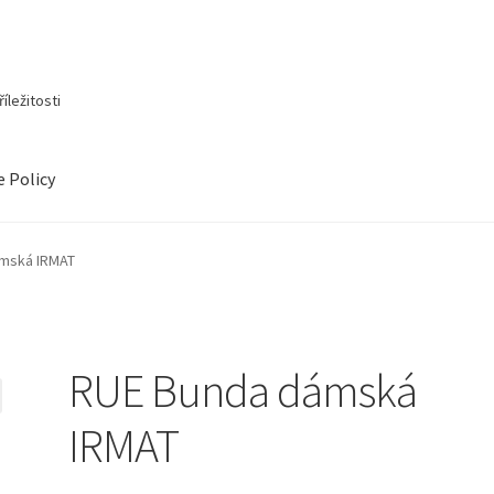
íležitosti
e Policy
mská IRMAT
RUE Bunda dámská
IRMAT