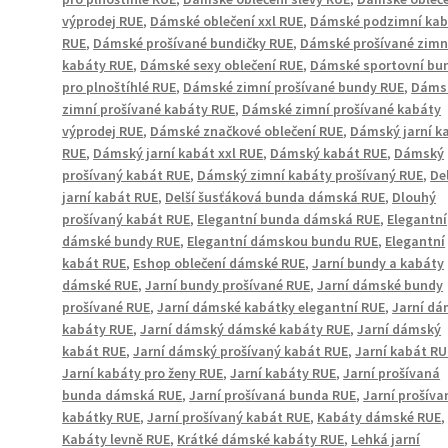
výprodej RUE
,
Dámské oblečení xxl RUE
,
Dámské podzimní kab
RUE
,
Dámské prošívané bundičky RUE
,
Dámské prošívané zimn
kabáty RUE
,
Dámské sexy oblečení RUE
,
Dámské sportovní bu
pro plnoštíhlé RUE
,
Dámské zimní prošívané bundy RUE
,
Dáms
zimní prošívané kabáty RUE
,
Dámské zimní prošívané kabáty
výprodej RUE
,
Dámské značkové oblečení RUE
,
Dámský jarní k
RUE
,
Dámský jarní kabát xxl RUE
,
Dámský kabát RUE
,
Dámský
prošívaný kabát RUE
,
Dámský zimní kabáty prošívaný RUE
,
De
jarní kabát RUE
,
Delší šusťáková bunda dámská RUE
,
Dlouhý
prošívaný kabát RUE
,
Elegantní bunda dámská RUE
,
Elegantní
dámské bundy RUE
,
Elegantní dámskou bundu RUE
,
Elegantní
kabát RUE
,
Eshop oblečení dámské RUE
,
Jarní bundy a kabáty
dámské RUE
,
Jarní bundy prošívané RUE
,
Jarní dámské bundy
prošívané RUE
,
Jarní dámské kabátky elegantní RUE
,
Jarní d
kabáty RUE
,
Jarní dámský dámské kabáty RUE
,
Jarní dámský
kabát RUE
,
Jarní dámský prošívaný kabát RUE
,
Jarní kabát RU
Jarní kabáty pro ženy RUE
,
Jarní kabáty RUE
,
Jarní prošívaná
bunda dámská RUE
,
Jarní prošívaná bunda RUE
,
Jarní prošíva
kabátky RUE
,
Jarní prošívaný kabát RUE
,
Kabáty dámské RUE
,
Kabáty levně RUE
,
Krátké dámské kabáty RUE
,
Lehká jarní