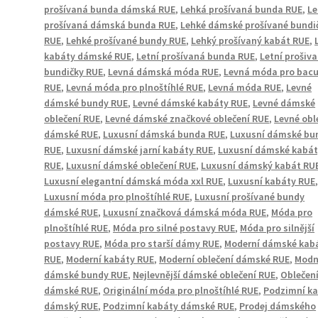
prošívaná bunda dámská RUE
,
Lehká prošívaná bunda RUE
,
Le
prošívaná dámská bunda RUE
,
Lehké dámské prošívané bundi
RUE
,
Lehké prošívané bundy RUE
,
Lehký prošívaný kabát RUE
,
kabáty dámské RUE
,
Letní prošívaná bunda RUE
,
Letní prošiv
bundičky RUE
,
Levná dámská móda RUE
,
Levná móda pro bacu
RUE
,
Levná móda pro plnoštíhlé RUE
,
Levná móda RUE
,
Levné
dámské bundy RUE
,
Levné dámské kabáty RUE
,
Levné dámské
oblečení RUE
,
Levné dámské značkové oblečení RUE
,
Levné obl
dámské RUE
,
Luxusní dámská bunda RUE
,
Luxusní dámské bu
RUE
,
Luxusní dámské jarní kabáty RUE
,
Luxusní dámské kabá
RUE
,
Luxusní dámské oblečení RUE
,
Luxusní dámský kabát RU
Luxusní elegantní dámská móda xxl RUE
,
Luxusní kabáty RUE
Luxusní móda pro plnoštíhlé RUE
,
Luxusní prošívané bundy
dámské RUE
,
Luxusní značková dámská móda RUE
,
Móda pro
plnoštíhlé RUE
,
Móda pro silné postavy RUE
,
Móda pro silnější
postavy RUE
,
Móda pro starší dámy RUE
,
Moderní dámské kab
RUE
,
Moderní kabáty RUE
,
Moderní oblečení dámské RUE
,
Modn
dámské bundy RUE
,
Nejlevnější dámské oblečení RUE
,
Oblečen
dámské RUE
,
Originální móda pro plnoštíhlé RUE
,
Podzimní k
dámský RUE
,
Podzimní kabáty dámské RUE
,
Prodej dámského