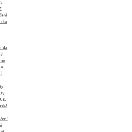
UE
,
E
,
čení
ská
unda
ty
ané
 a
í
dy
áty
RUE
,
mské
čení
ní
ení