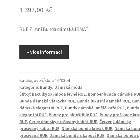
1 397,00
Kč
RUE Zimní Bunda dámská IRMAT
» Více informací
Katalogové číslo:
a44703e4
Kategorie:
Bundy
,
Dámská móda
Štítky:
Baculky xxl móda levné RUE
,
Bomber bunda dámská RU
Bunda dámská větrovka RUE
,
Bunda luxusní dámská RUE
,
Bun
dámské elegantní RUE
,
Bundy dámské umělá kuže RUE
,
Bundy
elegantní RUE
,
Bundy pro plnoštíhlé RUE
,
Bundy prošívané krá
RUE
,
Černý dámský prošívaný kabát RUE
,
Červený dámský
prošívaný kabát RUE
,
Dámská bunda křivák RUE
,
Dámská bun
prošívaná RUE
,
Dámská bunda s kapucí RUE
,
Dámská bunda s