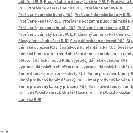
oblečení RUE
,
Prodej kabátu dámských levné RUE
,
Prošívaná 
RUE
,
Prošívaná dámská bunda RUE
,
Prošívané bundy RUE
,
Prošívané dámské bundy RUE
,
Prošívané dámské kabáty RUE
,
Prošívané kabátky RUE
,
Prošívané podzimní bundy dámské R
Prošívané podzimní bundy RUE
,
Prošívané zimní kabáty RUE
,
Prošívaný dámský kabát RUE
,
Prošívaný zimní kabát dámský 
Slevy dámské oblečení RUE
,
Slevy dámského oblečení RUE
,
Sty
dámské oblečení RUE
,
Šusťáková bunda dámská RUE
,
Šusták
dámská bunda RUE
,
Trend oblečení dámská móda RUE
,
Trend
oblečení dámská móda RUE
,
Výprodej dámské oblečení RUE
,
Výprodej dámského oblečení RUE
,
Výprodej dámských kabátů
Zimní dámské prošívané kabáty RUE
,
Zimní prošívané bundy 
Zimní prošívaný kabát dámský RUE
,
Zimní prošívaný kabát R
Zimní prošívaný kabáty pro ženy RUE
,
Značkové dámské bund
RUE
,
Značkové dámské oblečení levně RUE
,
Značkové oblečení
dámské RUE
pis