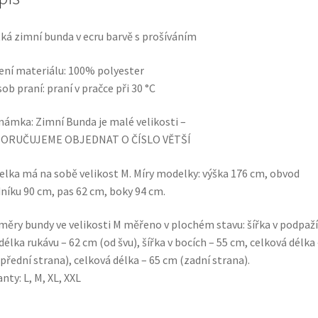
ká zimní bunda v ecru barvě s prošíváním
ení materiálu: 100% polyester
ob praní: praní v pračce při 30 °C
ámka: Zimní Bunda je malé velikosti –
ORUČUJEME OBJEDNAT O ČÍSLO VĚTŠÍ
lka má na sobě velikost M. Míry modelky: výška 176 cm, obvod
níku 90 cm, pas 62 cm, boky 94 cm.
ěry bundy ve velikosti M měřeno v plochém stavu: šířka v podpaží
délka rukávu – 62 cm (od švu), šířka v bocích – 55 cm, celková délka 
přední strana), celková délka – 65 cm (zadní strana).
anty: L, M, XL, XXL