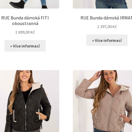
RUE Bunda dámská FITI
RUE Bunda dámská IRMA
oboustranná
1 397,00
Kč
1 699,00
Kč
» Více informací
» Více informací