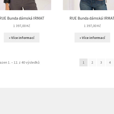
RUE Bunda dámská IRMAT
RUE Bunda dámská IRMA
1 397,00
Kč
1 397,00
Kč
» Více informací
» Více informací
azen 1. – 12. z 40 výsledků
1
2
3
4