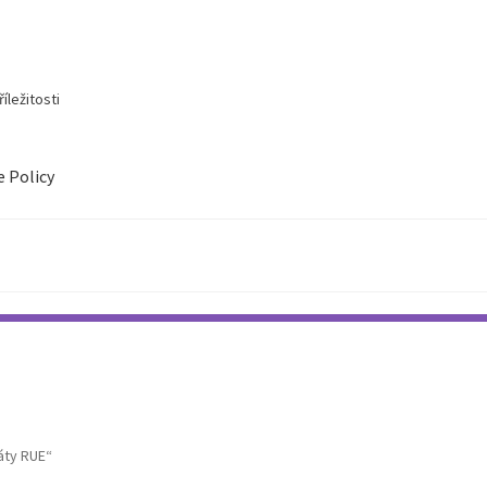
íležitosti
e Policy
áty RUE“