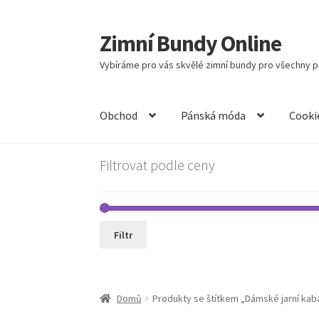
Zimní Bundy Online
Přeskočit
Přejít
na
k
Vybíráme pro vás skvělé zimní bundy pro všechny př
navigaci
obsahu
webu
Obchod
Pánská móda
Cooki
Filtrovat podle ceny
Filtr
Domů
Produkty se štítkem „Dámské jarní kab