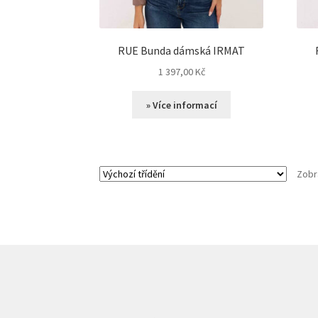
RUE Bunda dámská IRMAT
1 397,00
Kč
» Více informací
Zobr