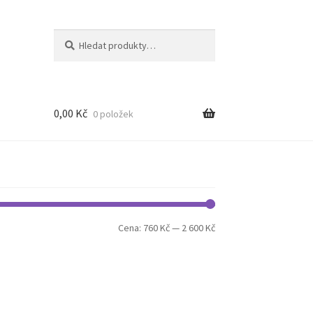
Hledat:
Hledat
0,00
Kč
0 položek
Minimální
Maximální
Cena:
760 Kč
—
2 600 Kč
cena
cena