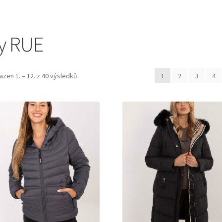
ty RUE
azen 1. – 12. z 40 výsledků
1
2
3
4