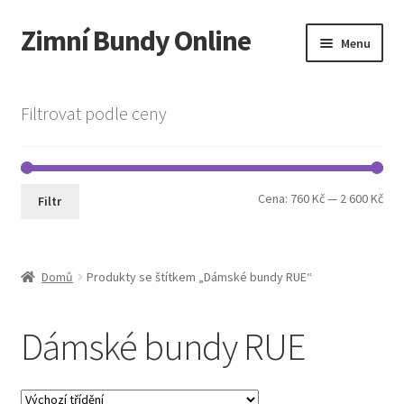
Zimní Bundy Online
Přeskočit
Přejít
Menu
na
k
navigaci
obsahu
Expand
Obchod
webu
child
Filtrovat podle ceny
menu
Expand
Pánská móda
child
menu
Cookie Policy
Min
Max
Cena:
760 Kč
—
2 600 Kč
Filtr
cen
cen
Domů
Produkty se štítkem „Dámské bundy RUE“
Dámské bundy RUE