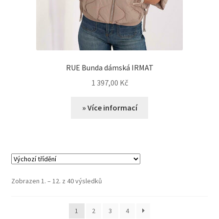
RUE Bunda dámská IRMAT
1 397,00
Kč
» Více informací
Zobrazen 1. – 12. z 40 výsledků
1
2
3
4