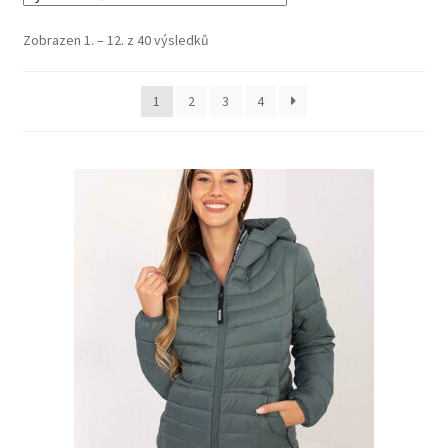
Zobrazen 1. – 12. z 40 výsledků
1
2
3
4