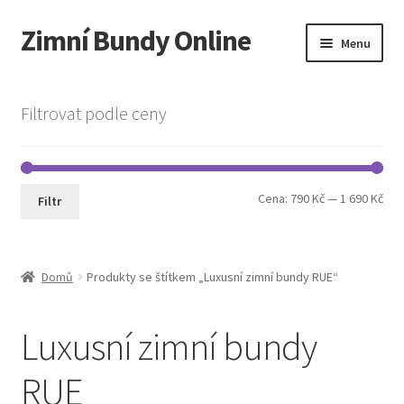
Zimní Bundy Online
Přeskočit
Přejít
Menu
na
k
navigaci
obsahu
Expand
Obchod
webu
child
Filtrovat podle ceny
menu
Expand
Pánská móda
child
menu
Cookie Policy
Min
Max
Cena:
790 Kč
—
1 690 Kč
Filtr
cen
cen
Domů
Produkty se štítkem „Luxusní zimní bundy RUE“
Luxusní zimní bundy
RUE