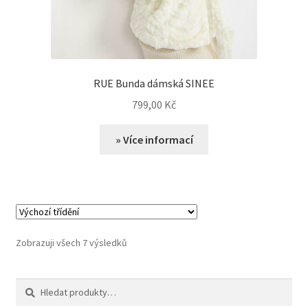
RUE Bunda dámská SINEE
799,00
Kč
» Více informací
Zobrazuji všech 7 výsledků
Hledat:
Hledat